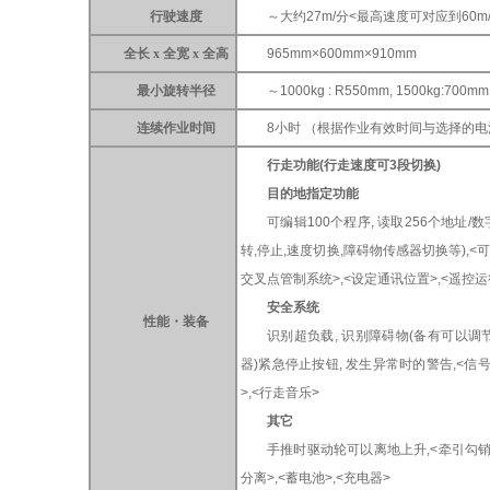
行驶速度
～大约27m/分<最高速度可对应到60m
全长 x 全宽 x 全高
965mm×600mm×910mm
最小旋转半径
～1000kg : R550mm, 1500kg:700mm
连续作业时间
8小时 （根据作业有效时间与选择的
行走功能(行走速度可3段切换)
目的地指定功能
可编辑100个程序, 读取256个地址/
转,停止,速度切换,障碍物传感器切换等),<可
交叉点管制系统>,<设定通讯位置>,<遥控运
安全系统
性能・装备
识别超负载, 识别障碍物(备有可以
器)紧急停止按钮, 发生异常时的警告,<信
>,<行走音乐>
其它
手推时驱动轮可以离地上升,<牵引勾销
分离>,<蓄电池>,<充电器>