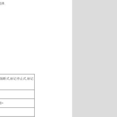
选择.
带隔断式,标记停止式,标记
用>