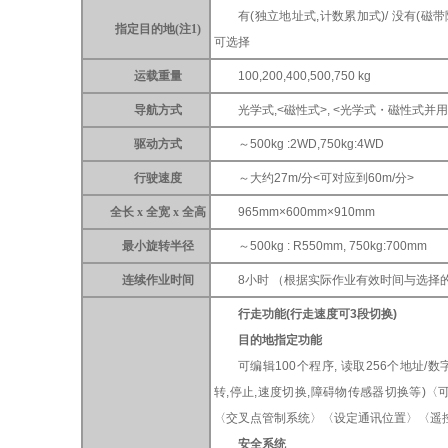
有(独立地址式,计数累加式)/ 没有(磁
指定目的地(注1)
可选择
运载重量
100,200,400,500,750 kg
导航方式
光学式,<磁性式>, <光学式・磁性式并用
驱动方式
～500kg :2WD,750kg:4WD
行驶速度
～大约27m/分<可对应到60m/分>
全长 x 全宽 x 全高
965mm×600mm×910mm
最小旋转半径
～500kg : R550mm, 750kg:700mm
连续作业时间
8小时 （根据实际作业有效时间与选择
行走功能(行走速度可3段切换)
目的地指定功能
可编辑100个程序, 读取256个地址/数
转,停止,速度切换,障碍物传感器切换等)〈
〈交叉点管制系统〉〈设定通讯位置〉〈遥
安全系统