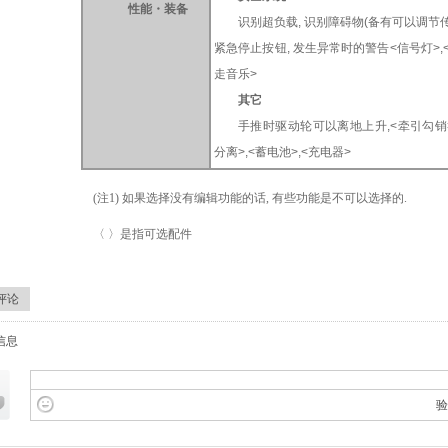
性能・装备
识别超负载, 识别障碍物(备有可以调节
紧急停止按钮, 发生异常时的警告<信号灯>,
走音乐>
其它
手推时驱动轮可以离地上升,<牵引勾销
分离>,<蓄电池>,<充电器>
(注1) 如果选择没有编辑功能的话, 有些功能是不可以选择的.
〈 〉是指可选配件
评论
信息
验