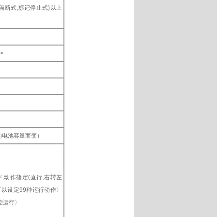
带隔断式,标记停止式)以上
>
的电池容量而变）
字,动作指定(直行,右转左
可以设定99种运行动作〉
控运行〉