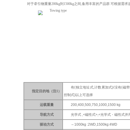
对于牵引物重量200kg到1500kg之间,备用丰富的产品群.可根据需求
有(独立地址式,计数累加式)/没有(磁
指定目的地（注1）
控制式)以上可选择
运载重量
200,400,500,750,1000,1500 kg
导航方式
光学式 ,<磁性式>,<光学式・磁性式并
驱动方式
～1000kg :2WD,1500kg:4WD