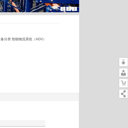
1
2
3
备分类 智能物流系统（AGV）
返
回
个
顶
人
购
部
中
物
心
车