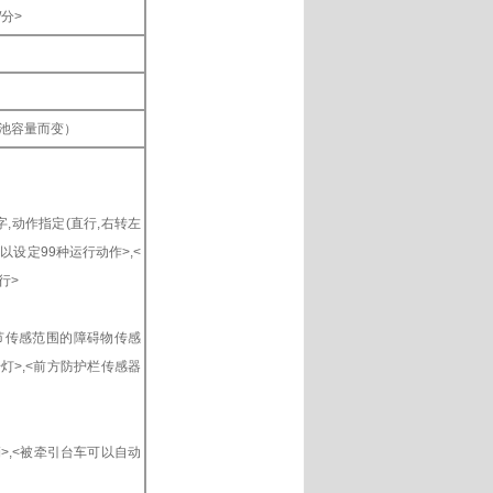
/分>
电池容量而变）
数字,动作指定(直行,右转左
以设定99种运行动作>,<
行>
调节传感范围的障碍物传感
号灯>,<前方防护栏传感器
>,<被牵引台车可以自动