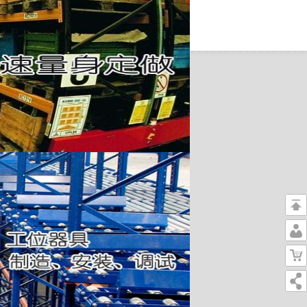
返
回
个
顶
人
购
部
中
物
心
车